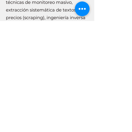
técnicas de monitoreo masivo,
extracción sistemática de textos o
precios (scraping), ingeniería inversa
de nuestra disponibilidad de reservas
o rastreo continuo con fines de
espionaje comercial o copia de
nuestro modelo de negocio será
considerado un acto de Competencia
Desleal.
3. Acciones Legales y Persecución
Judicial En caso de detectarse un
plagio o una recopilación de datos no
autorizada, Baan Thai Massage /
Masajes Los Alcázares se reserva el
derecho de emprender acciones
legales inmediatas. Los análisis