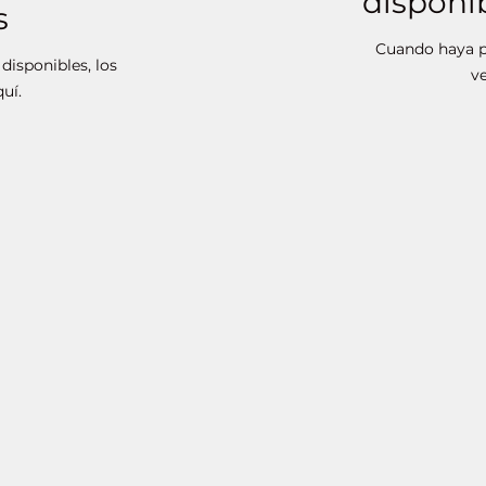
disponi
s
Cuando haya pl
disponibles, los
ve
uí.