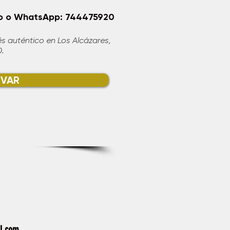
ono o WhatsApp: 744475920
és auténtico en Los Alcázares,
0.
RVAR
l.com