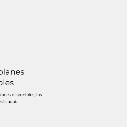
planes
bles
anes disponibles, los
rás aquí.