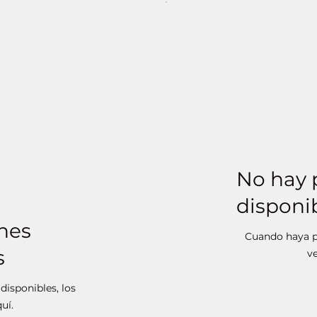
No hay 
disponi
nes
Cuando haya pl
s
ve
isponibles, los
uí.