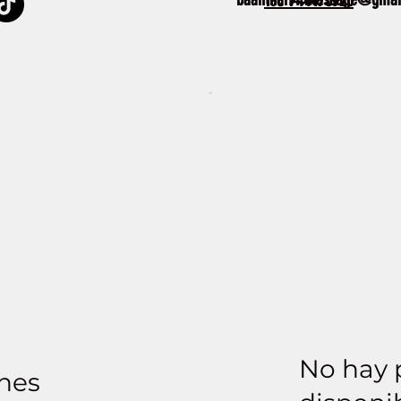
Tel. 744475920
No hay 
nes