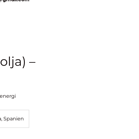
olja) –
 energi
ia, Spanien