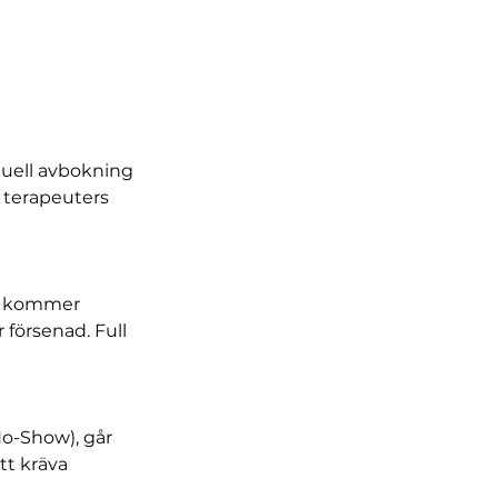
tuell avbokning
a terapeuters
st kommer
r försenad. Full
o-Show), går
tt kräva