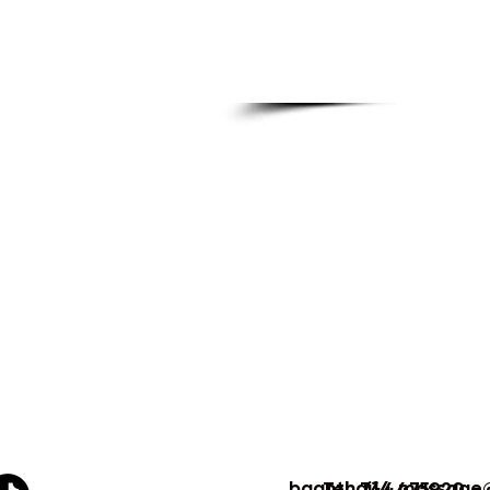
baanthai14.massage
Tel. 744475920