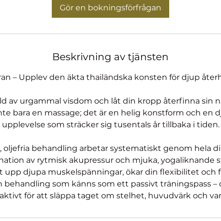
Gör en bokningsförfrågan
Beskrivning av tjänsten
an – Upplev den äkta thailändska konsten för djup åte
ärld av urgammal visdom och låt din kropp återfinna sin n
nte bara en massage; det är en helig konstform och en d
upplevelse som sträcker sig tusentals år tillbaka i tiden.
a, oljefria behandling arbetar systematiskt genom hela 
ation av rytmisk akupressur och mjuka, yogaliknande 
ivt upp djupa muskelspänningar, ökar din flexibilitet och 
en behandling som känns som ett passivt träningspass – d
aktivt för att släppa taget om stelhet, huvudvärk och va