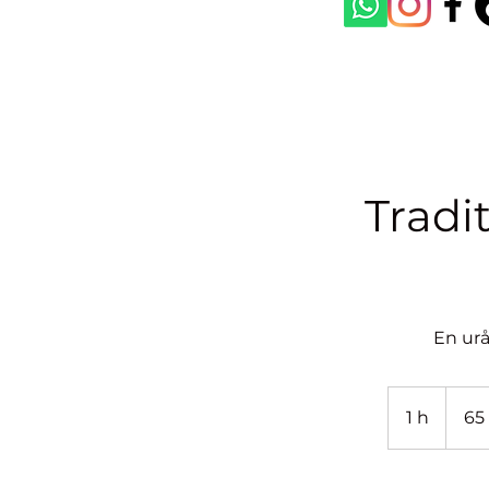
Tradit
En urå
65
euro
1 h
1
65