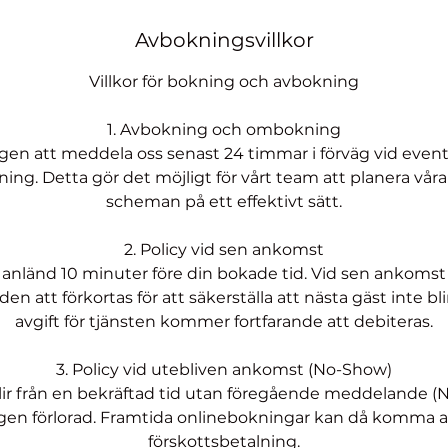
Avbokningsvillkor
Villkor för bokning och avbokning
1. Avbokning och ombokning
ligen att meddela oss senast 24 timmar i förväg vid even
ing. Detta gör det möjligt för vårt team att planera vår
scheman på ett effektivt sätt.
2. Policy vid sen ankomst
 anländ 10 minuter före din bokade tid. Vid sen ankom
n att förkortas för att säkerställa att nästa gäst inte bli
avgift för tjänsten kommer fortfarande att debiteras.
3. Policy vid utebliven ankomst (No-Show)
ir från en bekräftad tid utan föregående meddelande (N
en förlorad. Framtida onlinebokningar kan då komma a
förskottsbetalning.