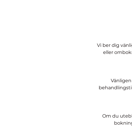
Vi ber dig vän
eller ombokn
Vänligen
behandlingstide
Om du utebl
bokning