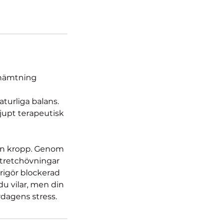
rhämtning
aturliga balans.
jupt terapeutisk
din kropp. Genom
stretchövningar
frigör blockerad
u vilar, men din
rdagens stress.