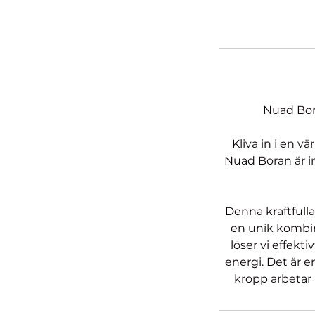
Nuad Bor
Kliva in i en v
Nuad Boran är i
Denna kraftfull
en unik kombin
löser vi effekt
energi. Det är 
kropp arbetar 