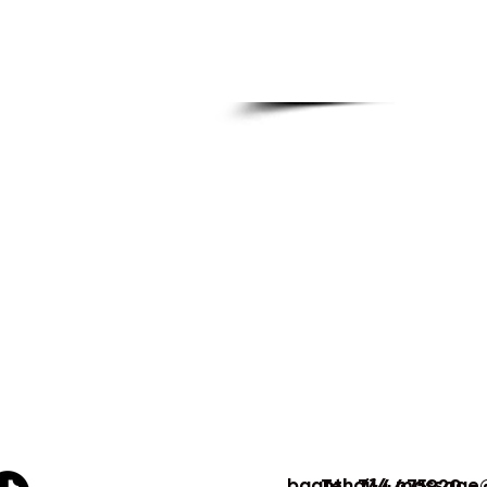
baanthai14.massage
Tel. 744475920