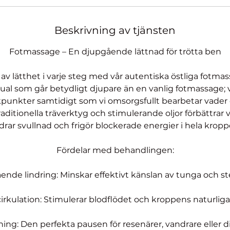
Beskrivning av tjänsten
Fotmassage – En djupgående lättnad för trötta ben
 av lätthet i varje steg med vår autentiska östliga fotmas
tual som går betydligt djupare än en vanlig fotmassage; v
kpunkter samtidigt som vi omsorgsfullt bearbetar vade
aditionella träverktyg och stimulerande oljor förbättrar v
ndrar svullnad och frigör blockerade energier i hela kropp
Fördelar med behandlingen:
nde lindring: Minskar effektivt känslan av tunga och st
irkulation: Stimulerar blodflödet och kroppens naturlig
ing: Den perfekta pausen för resenärer, vandrare eller 