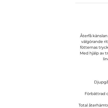
Återfå känslan
välgörande ri
fötternas tryc
Med hjälp av tr
li
Djupgåe
Förbättrad c
Total återhämtn