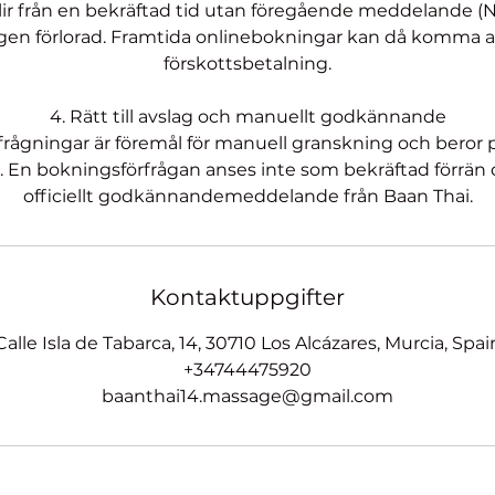
ir från en bekräftad tid utan föregående meddelande (N
en förlorad. Framtida onlinebokningar kan då komma a
förskottsbetalning.
4. Rätt till avslag och manuellt godkännande
frågningar är föremål för manuell granskning och beror
t. En bokningsförfrågan anses inte som bekräftad förrän d
officiellt godkännandemeddelande från Baan Thai.
Kontaktuppgifter
Calle Isla de Tabarca, 14, 30710 Los Alcázares, Murcia, Spai
+34744475920
baanthai14.massage@gmail.com