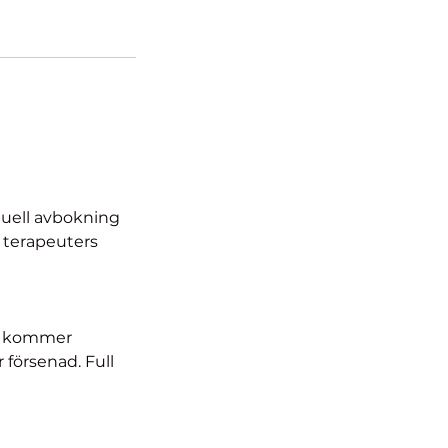
tuell avbokning
a terapeuters
st kommer
r försenad. Full