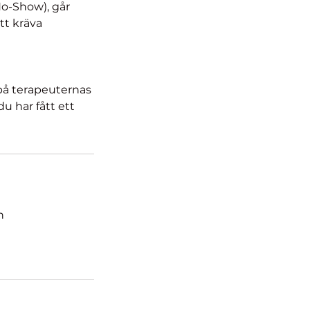
o-Show), går
tt kräva
 på terapeuternas
u har fått ett
n