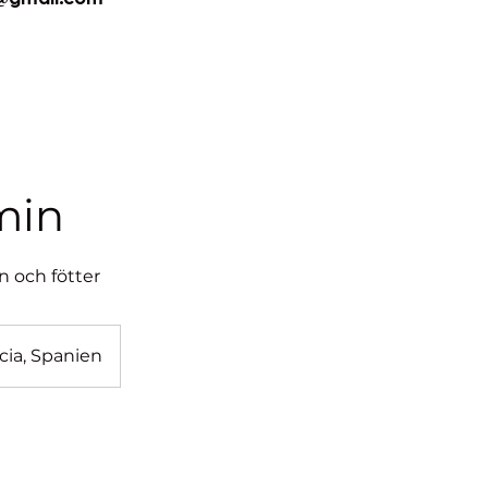
min
 och fötter
rcia, Spanien