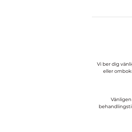
Vi ber dig vän
eller ombokn
Vänligen
behandlingstide