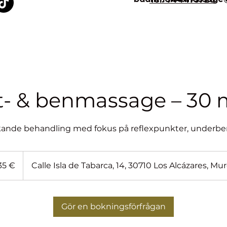
t- & benmassage – 30 
kande behandling med fokus på reflexpunkter, underben
35 €
Calle Isla de Tabarca, 14, 30710 Los Alcázares, Mu
Gör en bokningsförfrågan