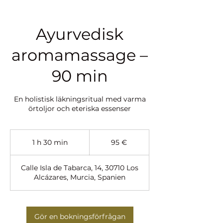
Ayurvedisk
aromamassage –
90 min
En holistisk läkningsritual med varma
örtoljor och eteriska essenser
95
euro
1 h 30 min
1
95 €
3
0
Calle Isla de Tabarca, 14, 30710 Los
m
Alcázares, Murcia, Spanien
i
n
Gör en bokningsförfrågan