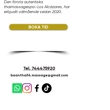
Den första autentiska
thaimassagespa i Los Alcázares, har
erbjudit välmående sedan 2020.
BOKA TID
Tel.
744475920
baanthai14.massage@gmail.com