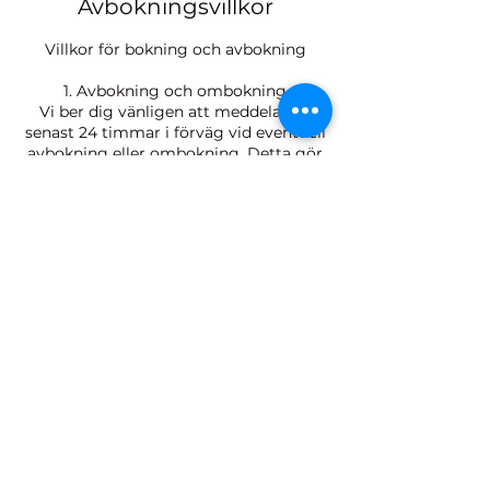
Avbokningsvillkor
Villkor för bokning och avbokning
1. Avbokning och ombokning
Vi ber dig vänligen att meddela oss
senast 24 timmar i förväg vid eventuell
avbokning eller ombokning. Detta gör
det möjligt för vårt team att planera
våra terapeuters scheman på ett
effektivt sätt.
2. Policy vid sen ankomst
Vänligen anländ 10 minuter före din
bokade tid. Vid sen ankomst kommer
behandlingstiden att förkortas för att
säkerställa att nästa gäst inte blir
försenad. Full avgift för tjänsten
kommer fortfarande att debiteras.
3. Policy vid utebliven ankomst (No-
Show)
Om du uteblir från en bekräftad tid
utan föregående meddelande (No-