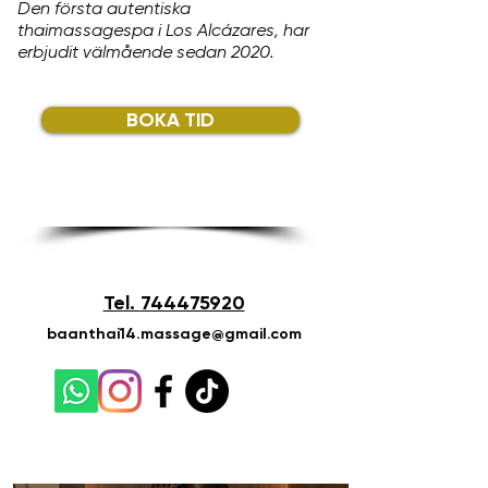
Den första autentiska
thaimassagespa i Los Alcázares, har
erbjudit välmående sedan 2020.
BOKA TID
Tel.
744475920
baanthai14.massage@gmail.com