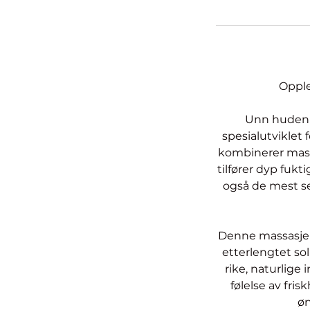
Opple
Unn huden d
spesialutviklet
kombinerer mass
tilfører dyp fukt
også de mest se
Denne massasjen
etterlengtet so
rike, naturlige
følelse av fri
øn