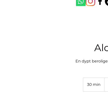
Al
En dypt berolige
35
eu
30 min
3
0
m
i
n