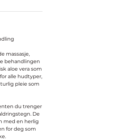
ndling
de massasje,
nde behandlingen
sk aloe vera som
for alle hudtyper,
turlig pleie som
enten du trenger
aldringstegn. De
in med en herlig
gen for deg som
ke.