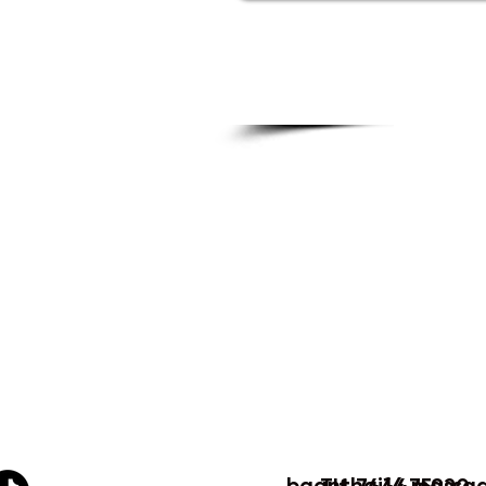
baanthai14.massa