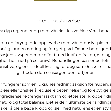
Tjenestebeskrivelse
v dyp regenerering med vår eksklusive Aloe Vera-beha
in en foryngende opplevelse med vår intensivt pleien
 for å gi huden næring og fornyet glød. Denne berolige
asjens avspennende effekt med kraften fra ren, økologi
ighet helt ned på cellenivå. Behandlingen passer perfekt 
nsitive, og er en ideell løsning for deg som ønsker en na
gir huden den omsorgen den fortjener.
 fungerer som en luksuriøs redningsaksjon for huden, 
lpleie eller ønsker å redusere betennelser og forebygge 
 ingrediensene trenger raskt inn og etterlater kroppen d
skhet, ro og total balanse. Det er den ultimate behandlin
sker å pleie både kropp og sjel med naturens egen styr