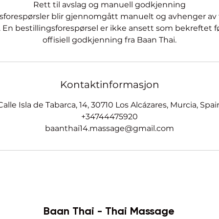
Rett til avslag og manuell godkjenning
ngsforespørsler blir gjennomgått manuelt og avhenger a
. En bestillingsforespørsel er ikke ansett som bekreftet 
offisiell godkjenning fra Baan Thai.
Kontaktinformasjon
Calle Isla de Tabarca, 14, 30710 Los Alcázares, Murcia, Spai
+34744475920
baanthai14.massage@gmail.com
Baan Thai - Thai Massage