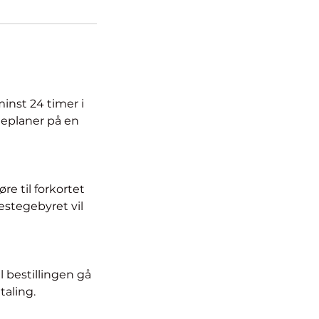
minst 24 timer i
meplaner på en
re til forkortet
nestegebyret vil
l bestillingen gå
taling.