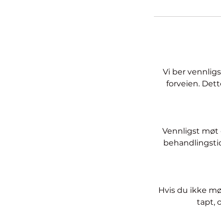
Vi ber vennligs
forveien. Det
Vennligst møt o
behandlingstid 
Hvis du ikke møt
tapt, 