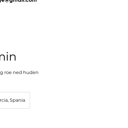
min
 og roe ned huden
rcia, Spania