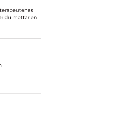
v terapeutenes
før du mottar en
n