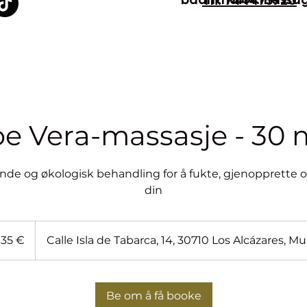
Tlf. 744475920
oe Vera-massasje - 30 
nde og økologisk behandling for å fukte, gjenopprette
din
ro
35 €
Calle Isla de Tabarca, 14, 30710 Los Alcázares, Mu
Be om å få booke