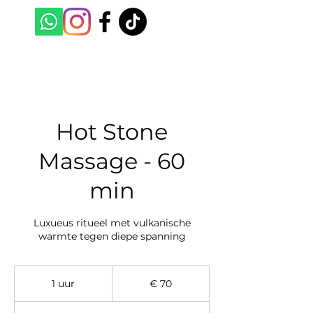
Hot Stone
Massage - 60
min
Luxueus ritueel met vulkanische
warmte tegen diepe spanning
70
euro
1 uur
1
€ 70
u
u