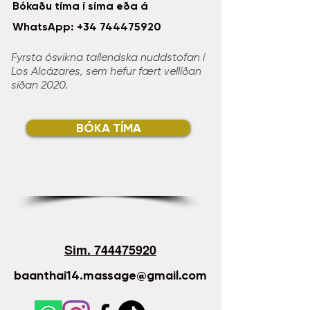
Bókaðu tíma í síma eða á
WhatsApp:
+34 744475920
Fyrsta ósvikna taílendska nuddstofan í
Los Alcázares, sem hefur fært vellíðan
síðan 2020.
BÓKA TÍMA
Sim.
744475920
baanthai14.massage@gmail.com