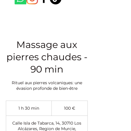
Massage aux
pierres chaudes -
90 min
Rituel aux pierres volcaniques: une
évasion profonde de bien-être
100
euros
1 h 30 min
1
100 €
3
0
Calle Isla de Tabarca, 14, 30710 Los
m
Alcázares, Region de Murcie,
i