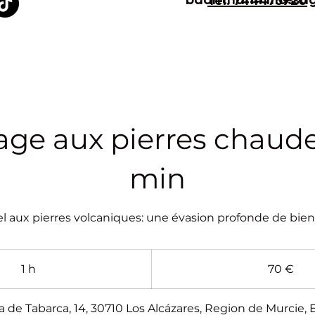
Tél. 744475920
ge aux pierres chaude
min
el aux pierres volcaniques: une évasion profonde de bien
70
euros
1 h
1
70 €
sla de Tabarca, 14, 30710 Los Alcázares, Region de Murcie,