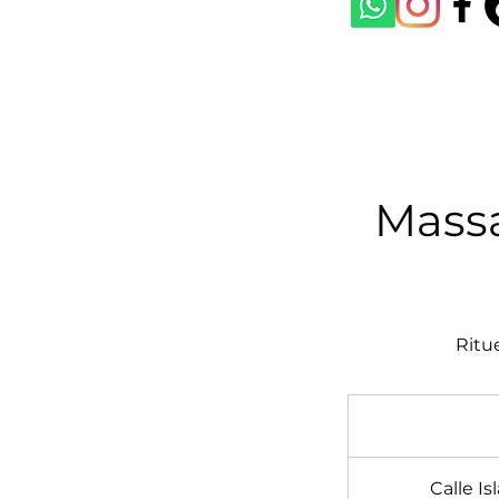
Massa
Ritu
Calle I