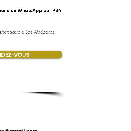
hone ou WhatsApp au : +34
hentique à Los Alcázares,
.
NDEZ-VOUS
ge@gmail.com