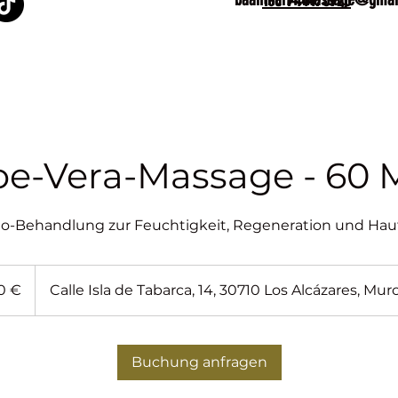
Tel. 744475920
oe-Vera-Massage - 60 
io-Behandlung zur Feuchtigkeit, Regeneration und Ha
0 €
Calle Isla de Tabarca, 14, 30710 Los Alcázares, Mur
Buchung anfragen