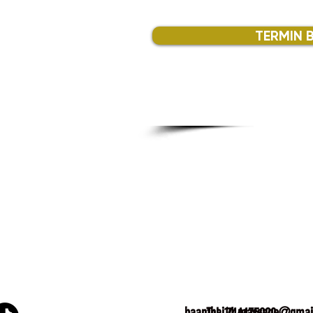
TERMIN 
baanthai14.massage@gmai