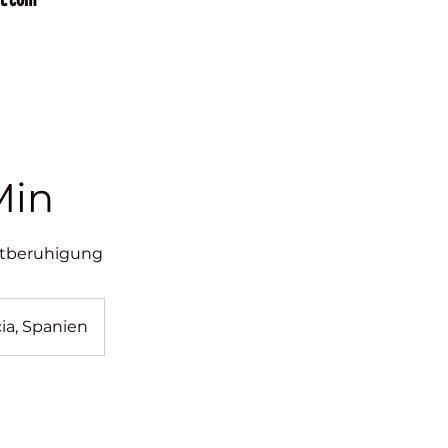
Min
utberuhigung
cia, Spanien