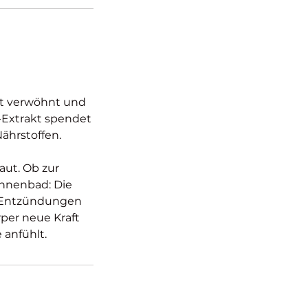
ut verwöhnt und
-Extrakt spendet
Nährstoffen.
aut. Ob zur
nnenbad: Die
n Entzündungen
rper neue Kraft
 anfühlt.